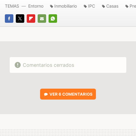
TEMAS
Entorno
Inmobiliario
IPC
Casas
Pre
FACEBOOK
TWITTER
FLIPBOARD
E-
WHATSAPP
MAIL
Comentarios cerrados
VER
6 COMENTARIOS