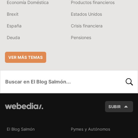
Economía Doméstica
Productos financieros
Brexit
Estados Unidos
España
Crisis financiera
Deuda
Pensiones
VER MÁS TEMAS
BUSC
SUBIR
El Blog Salmón
Pymes y Autónomos