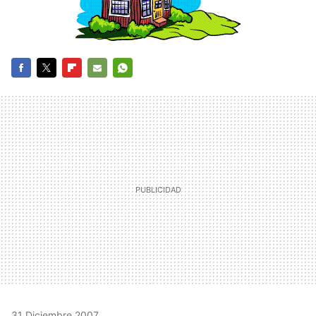
FACEBOOK
TWITTER
FLIPBOARD
E-
WHATSAPP
MAIL
31 Diciembre 2007