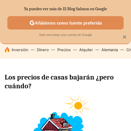
Ya puedes ver más de El Blog Salmon en Google
SECTORES
ECONOMÍA DOMÉSTICA
MERCADOS FINANC
Añádenos como fuente preferida
Solo necesitas una cuenta de Google
×
HOY SE HABLA DE
Inversión
Dinero
Precios
Alquiler
Alemania
Cr
Los precios de casas bajarán ¿pero
cuándo?