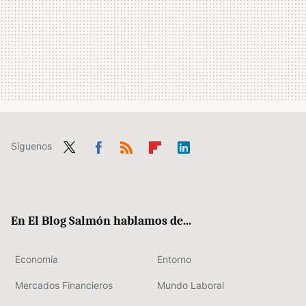
Síguenos
Twit
Fac
RSS
Flip
Link
ter
ebo
boa
edIn
ok
rd
En El Blog Salmón hablamos de...
Economía
Entorno
Mercados Financieros
Mundo Laboral