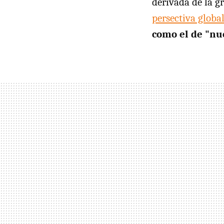
derivada de la 
persectiva globa
como el de "n