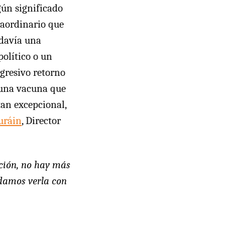
gún significado
traordinario que
odavía una
olítico o un
ogresivo retorno
e una vacuna que
tan excepcional,
uráin
, Director
ación, no hay más
damos verla con