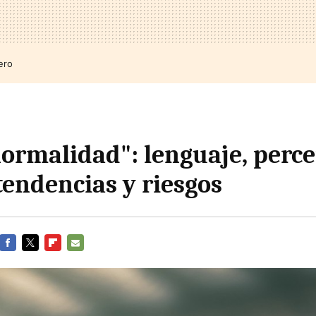
ero
ormalidad": lenguaje, perce
tendencias y riesgos
FACEBOOK
TWITTER
FLIPBOARD
E-
MAIL