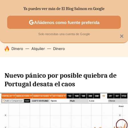
Ya puedes ver más de El Blog Salmon en Google
SECTORES
ECONOMÍA DOMÉSTICA
MERCADOS FINANC
Añádenos como fuente preferida
Solo necesitas una cuenta de Google
×
HOY SE HABLA DE
Dinero
Alquiler
Dinero
Nuevo pánico por posible quiebra de
Portugal desata el caos