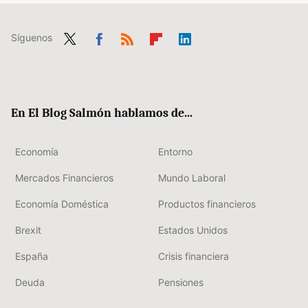
Síguenos
Twit
Fac
RSS
Flip
Link
ter
ebo
boa
edIn
ok
rd
En El Blog Salmón hablamos de...
Economía
Entorno
Mercados Financieros
Mundo Laboral
Economía Doméstica
Productos financieros
Brexit
Estados Unidos
España
Crisis financiera
Deuda
Pensiones