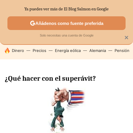
Ya puedes ver más de El Blog Salmon en Google
SECTORES
ECONOMÍA DOMÉSTICA
MERCADOS FINANC
Añádenos como fuente preferida
Solo necesitas una cuenta de Google
×
HOY SE HABLA DE
Dinero
Precios
Energía eólica
Alemania
Pensión
¿Qué hacer con el superávit?