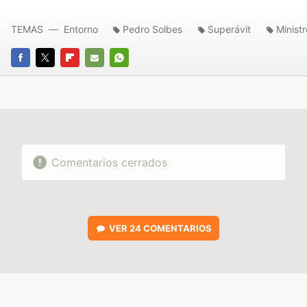
TEMAS
Entorno
Pedro Solbes
Superávit
Minist
FACEBOOK
TWITTER
FLIPBOARD
E-
WHATSAPP
MAIL
Comentarios cerrados
VER
24 COMENTARIOS