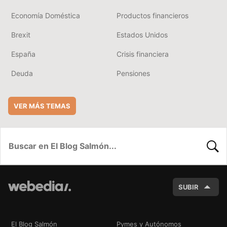
Economía Doméstica
Productos financieros
Brexit
Estados Unidos
España
Crisis financiera
Deuda
Pensiones
VER MÁS TEMAS
BUSC
SUBIR
El Blog Salmón
Pymes y Autónomos