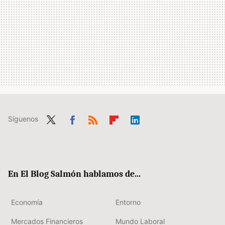
Síguenos
Twit
Fac
RSS
Flip
Link
ter
ebo
boa
edIn
ok
rd
En El Blog Salmón hablamos de...
Economía
Entorno
Mercados Financieros
Mundo Laboral