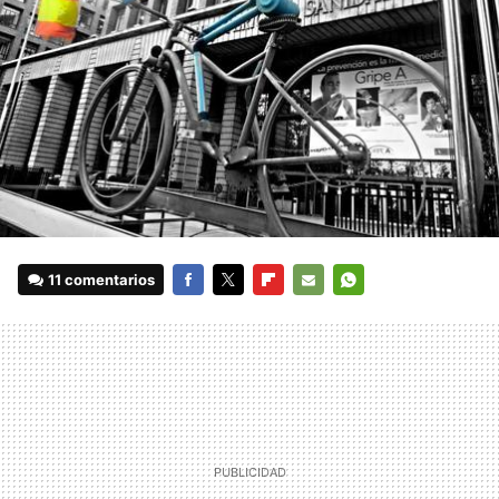
11 comentarios
FACEBOOK
TWITTER
FLIPBOARD
E-
WHATSAPP
MAIL