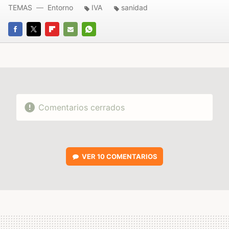
TEMAS
Entorno
IVA
sanidad
FACEBOOK
TWITTER
FLIPBOARD
E-
WHATSAPP
MAIL
Comentarios cerrados
VER
10 COMENTARIOS