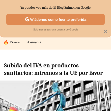
Ya puedes ver más de El Blog Salmon en Google
SECTORES
ECONOMÍA DOMÉSTICA
MERCADOS FINANC
Añádenos como fuente preferida
Solo necesitas una cuenta de Google
×
HOY SE HABLA DE
Dinero
Alemania
Subida del IVA en productos
sanitarios: miremos a la UE por favor