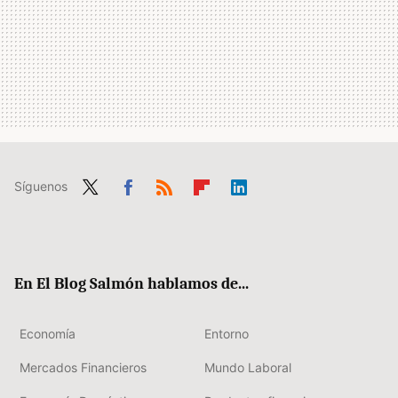
Síguenos
Twit
Fac
RSS
Flip
Link
ter
ebo
boa
edIn
ok
rd
En El Blog Salmón hablamos de...
Economía
Entorno
Mercados Financieros
Mundo Laboral