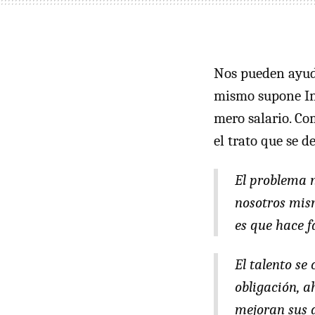
Nos pueden ayud
mismo supone Int
mero salario. Co
el trato que se d
El problema n
nosotros mism
es que hace f
El talento se
obligación, a
mejoran sus d