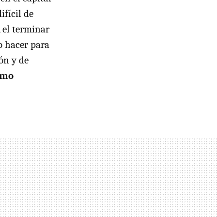
difícil de
, el terminar
o hacer para
ón y de
ómo