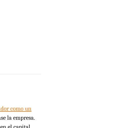
jador como un
ase la empresa.
en el capital