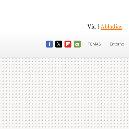
Vía |
Abladías
TEMAS
Entorno
2.0
FACEBOOK
TWITTER
FLIPBOARD
E-
MAIL