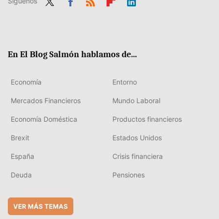
Síguenos
Twit
Fac
RSS
Flip
Link
ter
ebo
boa
edIn
ok
rd
En El Blog Salmón hablamos de...
Economía
Entorno
Mercados Financieros
Mundo Laboral
Economía Doméstica
Productos financieros
Brexit
Estados Unidos
España
Crisis financiera
Deuda
Pensiones
VER MÁS TEMAS