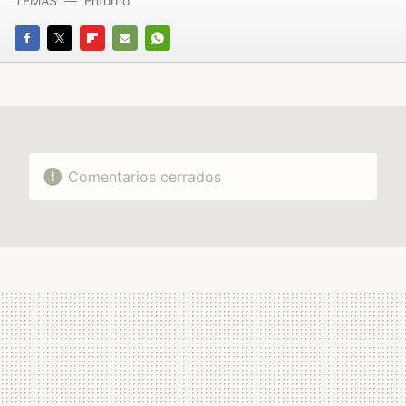
TEMAS
Entorno
FACEBOOK
TWITTER
FLIPBOARD
E-
WHATSAPP
MAIL
Comentarios cerrados