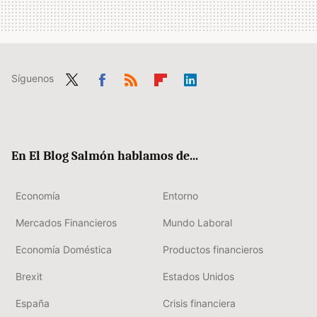
Síguenos
Twit
Fac
RSS
Flip
Link
ter
ebo
boa
edIn
ok
rd
En El Blog Salmón hablamos de...
Economía
Entorno
Mercados Financieros
Mundo Laboral
Economía Doméstica
Productos financieros
Brexit
Estados Unidos
España
Crisis financiera