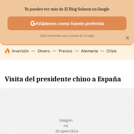
Ya puedes ver más de El Blog Salmon en Google
SECTORES
ECONOMÍA DOMÉSTICA
MERCADOS FINANC
Añádenos como fuente preferida
Solo necesitas una cuenta de Google
×
HOY SE HABLA DE
Inversión
Dinero
Precios
Alemania
Crisis
Visita del presidente chino a España