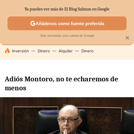
Ya puedes ver más de El Blog Salmon en Google
SECTORES
ECONOMÍA DOMÉSTICA
MERCADOS FINANC
Añádenos como fuente preferida
Solo necesitas una cuenta de Google
×
HOY SE HABLA DE
Inversión
Dinero
Alquiler
Dinero
Adiós Montoro, no te echaremos de
menos