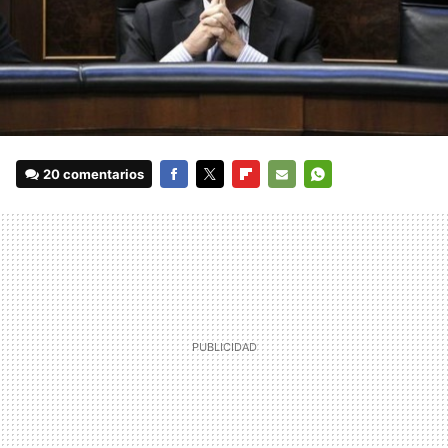
20 comentarios
FACEBOOK
TWITTER
FLIPBOARD
E-
WHATSAPP
MAIL