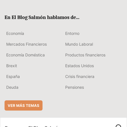
ter
ebo
boa
edIn
ok
rd
En El Blog Salmón hablamos de...
Economía
Entorno
Mercados Financieros
Mundo Laboral
Economía Doméstica
Productos financieros
Brexit
Estados Unidos
España
Crisis financiera
Deuda
Pensiones
VER MÁS TEMAS