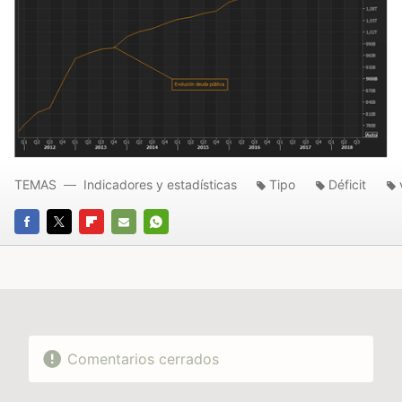
TEMAS
Indicadores y estadísticas
Tipo
Déficit
FACEBOOK
TWITTER
FLIPBOARD
E-
WHATSAPP
MAIL
Comentarios cerrados