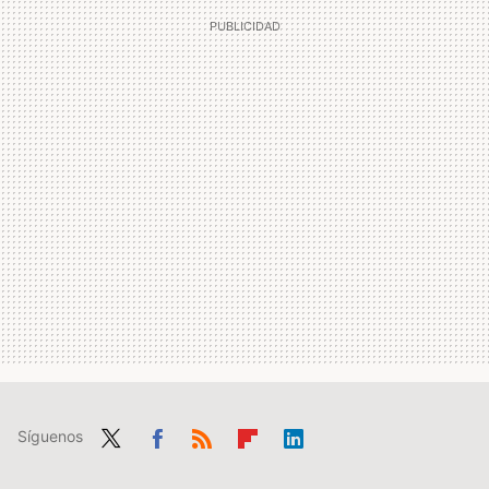
Síguenos
Twit
Fac
RSS
Flip
Link