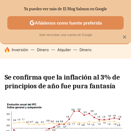
Ya puedes ver más de El Blog Salmon en Google
SECTORES
ECONOMÍA DOMÉSTICA
MERCADOS FINANC
Añádenos como fuente preferida
Solo necesitas una cuenta de Google
×
HOY SE HABLA DE
Inversión
Dinero
Alquiler
Dinero
Se confirma que la inflación al 3% de
principios de año fue pura fantasía