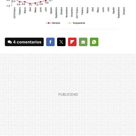
4 comentarios
FACEBOOK
TWITTER
FLIPBOARD
E-
WHATSAPP
MAIL