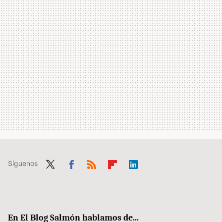
Síguenos
Twit
Fac
RSS
Flip
Link
ter
ebo
boa
edIn
ok
rd
En El Blog Salmón hablamos de...