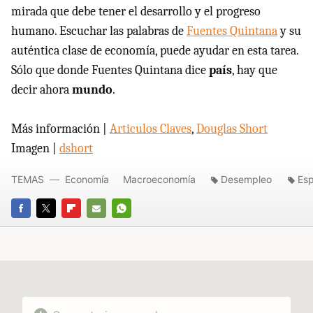
mirada que debe tener el desarrollo y el progreso
humano. Escuchar las palabras de
Fuentes Quintana
y su
auténtica clase de economía, puede ayudar en esta tarea.
Sólo que donde Fuentes Quintana dice
país
, hay que
decir ahora
mundo
.
Más información |
Articulos Claves
,
Douglas Short
Imagen |
dshort
TEMAS
Economía
Macroeconomía
Desempleo
Es
FACEBOOK
TWITTER
FLIPBOARD
E-
WHATSAPP
MAIL