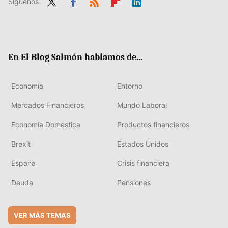
Síguenos
Twit
Fac
RSS
Flip
Link
ter
ebo
boa
edIn
ok
rd
En El Blog Salmón hablamos de...
Economía
Entorno
Mercados Financieros
Mundo Laboral
Economía Doméstica
Productos financieros
Brexit
Estados Unidos
España
Crisis financiera
Deuda
Pensiones
VER MÁS TEMAS