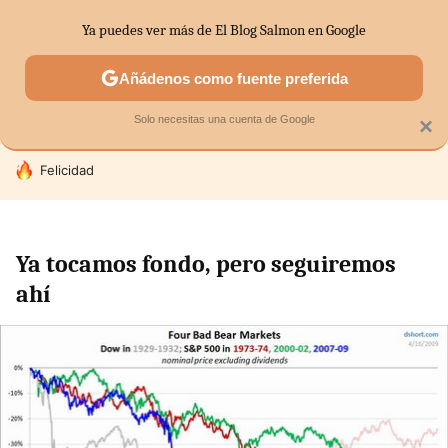
Ya puedes ver más de El Blog Salmon en Google
SECTORES
ECONOMÍA DOMÉSTICA
MERCADOS FINANC
Añádenos como fuente preferida
Solo necesitas una cuenta de Google
×
HOY SE HABLA DE
Felicidad
Ya tocamos fondo, pero seguiremos
ahí