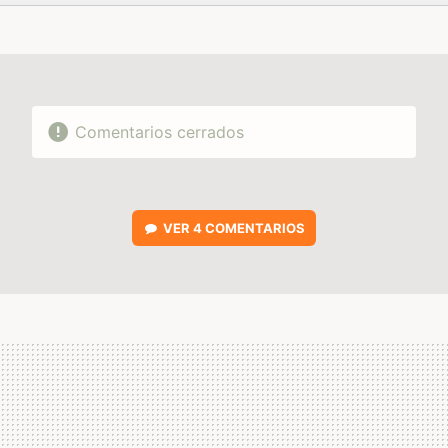
FACEBOOK
TWITTER
FLIPBOARD
E-
WHATSAPP
MAIL
Comentarios cerrados
VER
4 COMENTARIOS