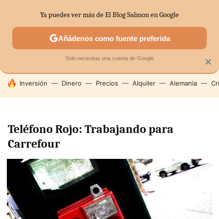
Ya puedes ver más de El Blog Salmon en Google
SECTORES
ECONOMÍA DOMÉSTICA
MERCADOS FINANC
Añádenos como fuente preferida
Solo necesitas una cuenta de Google
×
HOY SE HABLA DE
Inversión
Dinero
Precios
Alquiler
Alemania
Cr
Teléfono Rojo: Trabajando para
Carrefour