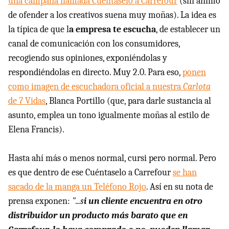
una campaña llamada Cuéntaselo a Carrefour
(sin ánimo
de ofender a los creativos suena muy moñas). La idea es
la típica de que l
a empresa te escucha
, de establecer un
canal de comunicación con los consumidores,
recogiendo sus opiniones, exponiéndolas y
respondiéndolas en directo. Muy 2.0. Para eso,
ponen
como imagen de escuchadora oficial a nuestra
Carlota
de 7 Vidas
, Blanca Portillo (que, para darle sustancia al
asunto, emplea un tono igualmente moñas al estilo de
Elena Francis).
Hasta ahí más o menos normal, cursi pero normal. Pero
es que dentro de ese Cuéntaselo a Carrefour
se han
sacado de la manga un Teléfono Rojo
. Así en su nota de
prensa exponen:
"...s
i un cliente encuentra en otro
distribuidor un producto más barato que en