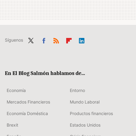
Síguenos
Twit
Fac
RSS
Flip
Link
ter
ebo
boa
edIn
ok
rd
En El Blog Salmón hablamos de...
Economía
Entorno
Mercados Financieros
Mundo Laboral
Economía Doméstica
Productos financieros
Brexit
Estados Unidos