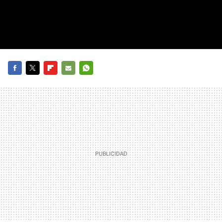
FACEBOOK
TWITTER
FLIPBOARD
E-
WHATSAPP
MAIL