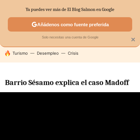
Ya puedes ver más de El Blog Salmon en Google
SECTORES
ECONOMÍA DOMÉSTICA
MERCADOS FINANC
Añádenos como fuente preferida
Solo necesitas una cuenta de Google
×
HOY SE HABLA DE
Turismo
Desempleo
Crisis
Barrio Sésamo explica el caso Madoff