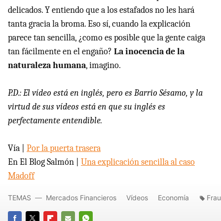
delicados. Y entiendo que a los estafados no les hará
tanta gracia la broma. Eso sí, cuando la explicación
parece tan sencilla, ¿como es posible que la gente caiga
tan fácilmente en el engaño?
La inocencia de la
naturaleza humana
, imagino.
P.D.: El vídeo está en inglés, pero es Barrio Sésamo, y la
virtud de sus vídeos está en que su inglés es
perfectamente entendible.
Vía |
Por la puerta trasera
En El Blog Salmón |
Una explicación sencilla al caso
Madoff
TEMAS
Mercados Financieros
Vídeos
Economía
Fra