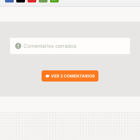
FACEBOOK
TWITTER
FLIPBOARD
E-
WHATSAPP
MAIL
Comentarios cerrados
VER
2 COMENTARIOS