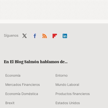
Síguenos
Twit
Fac
RSS
Flip
Link
ter
ebo
boa
edIn
ok
rd
En El Blog Salmón hablamos de...
Economía
Entorno
Mercados Financieros
Mundo Laboral
Economía Doméstica
Productos financieros
Brexit
Estados Unidos