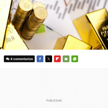
4 comentarios
FACEBOOK
TWITTER
FLIPBOARD
E-
WHATSAPP
MAIL