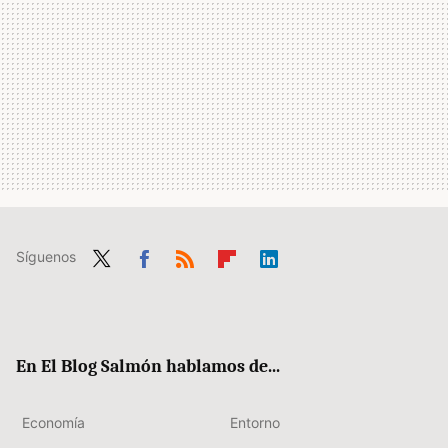
Síguenos
Twit
Fac
RSS
Flip
Link
ter
ebo
boa
edIn
ok
rd
En El Blog Salmón hablamos de...
Economía
Entorno