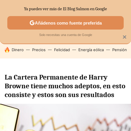
Ya puedes ver más de El Blog Salmon en Google
SECTORES
ECONOMÍA DOMÉSTICA
MERCADOS FINANC
Añádenos como fuente preferida
Solo necesitas una cuenta de Google
×
HOY SE HABLA DE
Dinero
Precios
Felicidad
Energía eólica
Pensión
La Cartera Permanente de Harry
Browne tiene muchos adeptos, en esto
consiste y estos son sus resultados