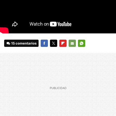
15 comentarios
FACEBOOK
TWITTER
FLIPBOARD
E-
WHATSAPP
MAIL