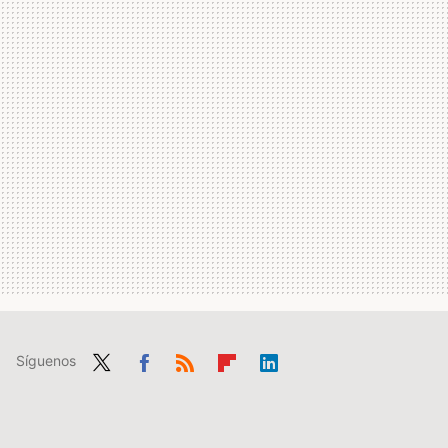
Síguenos
Twit
Fac
RSS
Flip
Link
ter
ebo
boa
edIn