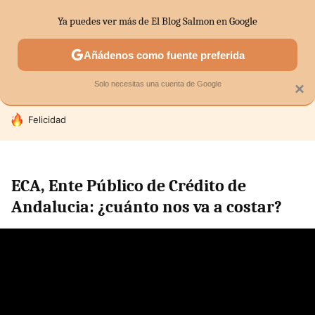
Ya puedes ver más de El Blog Salmon en Google
SECTORES
ECONOMÍA DOMÉSTICA
MERCADOS FINANC
Añádenos como fuente preferida
Solo necesitas una cuenta de Google
×
HOY SE HABLA DE
Felicidad
ECA, Ente Público de Crédito de
Andalucia: ¿cuánto nos va a costar?