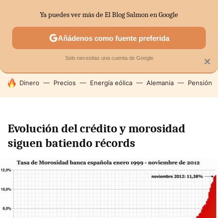
Ya puedes ver más de El Blog Salmon en Google
SECTORES
ECONOMÍA DOMÉSTICA
MERCADOS FINANC
Añádenos como fuente preferida
Solo necesitas una cuenta de Google
×
HOY SE HABLA DE
Dinero
Precios
Energía eólica
Alemania
Pensión
Evolución del crédito y morosidad
siguen batiendo récords