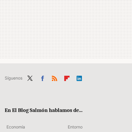
Síguenos
Twit
Fac
RSS
Flip
Link
ter
ebo
boa
edIn
ok
rd
En El Blog Salmón hablamos de...
Economía
Entorno