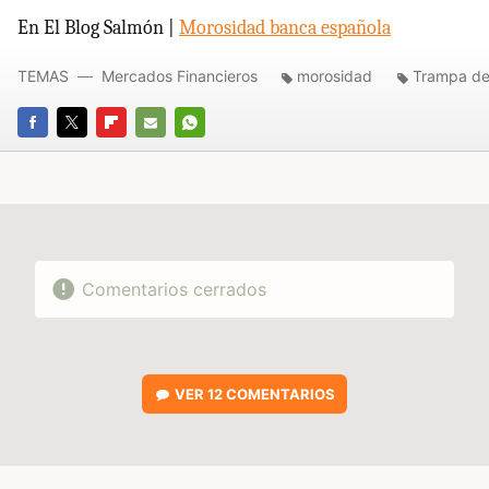
En El Blog Salmón |
Morosidad banca española
TEMAS
Mercados Financieros
morosidad
Trampa de 
FACEBOOK
TWITTER
FLIPBOARD
E-
WHATSAPP
MAIL
Comentarios cerrados
VER
12 COMENTARIOS