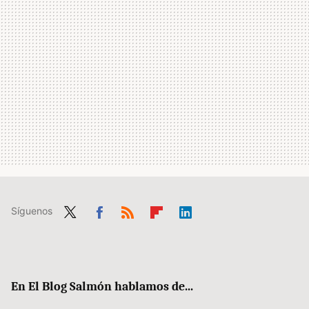
Síguenos
Twit
Fac
RSS
Flip
Link
ter
ebo
boa
edIn
ok
rd
En El Blog Salmón hablamos de...