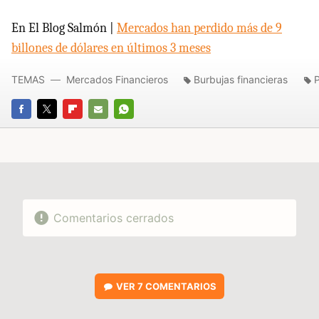
En El Blog Salmón |
Mercados han perdido más de 9
billones de dólares en últimos 3 meses
TEMAS
Mercados Financieros
Burbujas financieras
P
FACEBOOK
TWITTER
FLIPBOARD
E-
WHATSAPP
MAIL
Comentarios cerrados
VER
7 COMENTARIOS