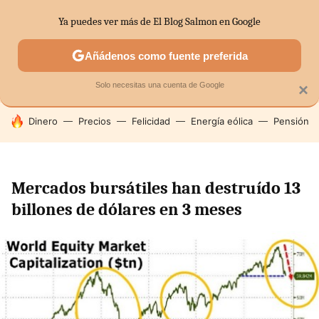
Ya puedes ver más de El Blog Salmon en Google
SECTORES
ECONOMÍA DOMÉSTICA
MERCADOS FINANC
Añádenos como fuente preferida
Solo necesitas una cuenta de Google
×
HOY SE HABLA DE
Dinero
Precios
Felicidad
Energía eólica
Pensión
Mercados bursátiles han destruído 13
billones de dólares en 3 meses