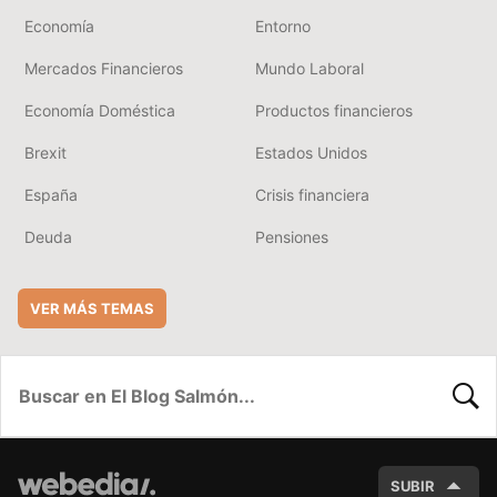
Economía
Entorno
Mercados Financieros
Mundo Laboral
Economía Doméstica
Productos financieros
Brexit
Estados Unidos
España
Crisis financiera
Deuda
Pensiones
VER MÁS TEMAS
BUSC
SUBIR