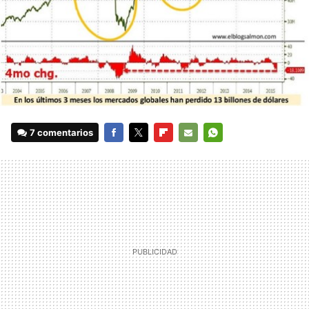
7 comentarios
FACEBOOK
TWITTER
FLIPBOARD
E-
WHATSAPP
MAIL