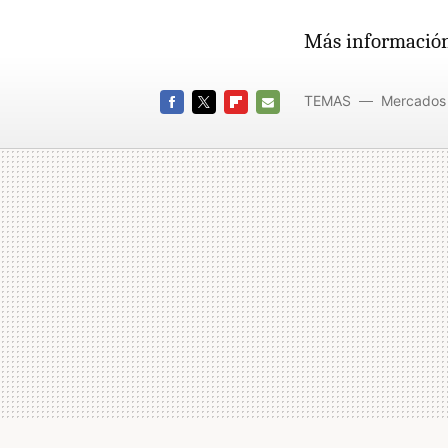
Más informació
TEMAS
Mercados 
FACEBOOK
TWITTER
FLIPBOARD
E-
MAIL