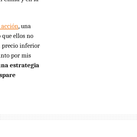
r acción
, una
 que ellos no
precio inferior
anto por mis
una estrategia
ispare