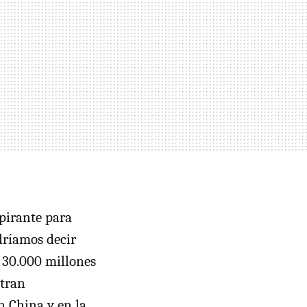
spirante para
dríamos decir
a 30.000 millones
ntran
n China y en la