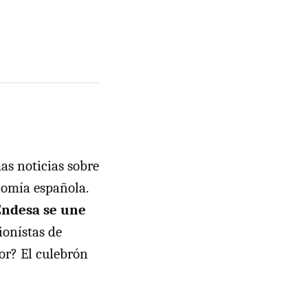
mas noticias sobre
nomía española.
 Endesa se une
ionístas de
or? El culebrón