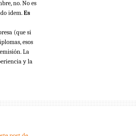
mbre, no. No es
ado idem.
Es
presa (que si
diplomas, esos
emisión. La
eriencia y la
ste post de