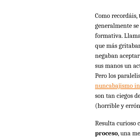
Como recordáis, 
generalmente se 
formativa. Llama
que más gritaban 
negaban aceptar 
sus manos un act
Pero los paralel
nuncabajismo in
son tan ciegos d
(horrible y erró
Resulta curioso
proceso
, una me