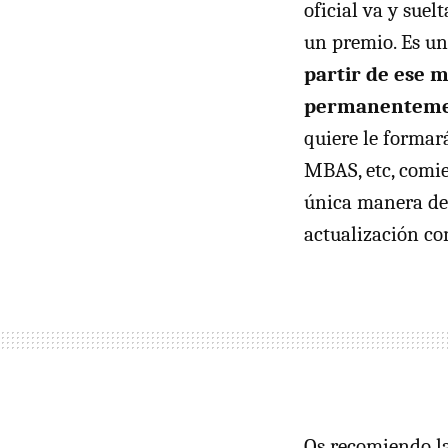
oficial va y suel
un premio. Es un
partir de ese
permanentem
quiere le formará
MBAS
, etc, com
única manera de 
actualización con
Os recomiendo la