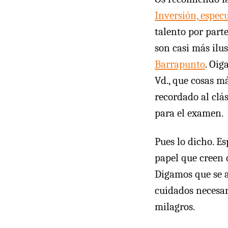
Inversión, espec
talento por parte
son casi más ilu
Barrapunto
. Oig
Vd., que cosas má
recordado al clá
para el examen.
Pues lo dicho. E
papel que creen 
Digamos que se a
cuidados necesar
milagros.