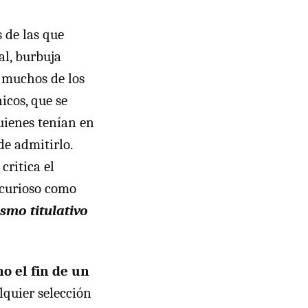
 de las que
al, burbuja
 muchos de los
icos, que se
uienes tenían en
de admitirlo.
critica el
a curioso como
smo titulativo
o el fin de un
lquier selección