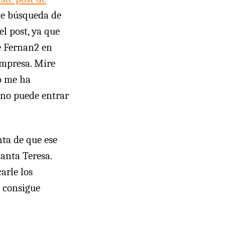
te búsqueda de
el post, ya que
de Fernan2 en
empresa. Mire
so me ha
, no puede entrar
nta de que ese
Santa Teresa.
arle los
s consigue