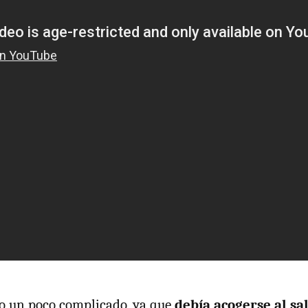
do un poco complicado, ya que
debía acogerse al s