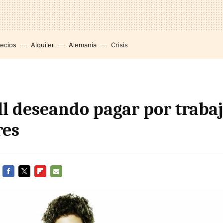
recios
Alquiler
Alemania
Crisis
ll deseando pagar por trabaj
res
FACEBOOK
TWITTER
FLIPBOARD
E-
MAIL