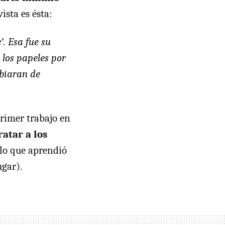
ista es ésta:
'
. Esa fue su
e los papeles por
biaran de
rimer trabajo en
atar a los
 lo que aprendió
ugar).