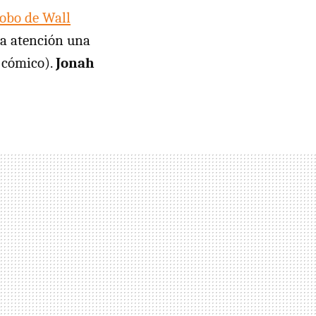
Lobo de Wall
la atención una
s cómico).
Jonah