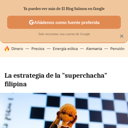
Ya puedes ver más de El Blog Salmon en Google
SECTORES
ECONOMÍA DOMÉSTICA
MERCADOS FINANC
Añádenos como fuente preferida
Solo necesitas una cuenta de Google
×
HOY SE HABLA DE
Dinero
Precios
Energía eólica
Alemania
Pensión
La estrategia de la "superchacha"
filipina