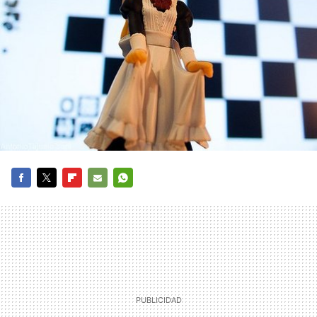
FACEBOOK
TWITTER
FLIPBOARD
E-
WHATSAPP
MAIL