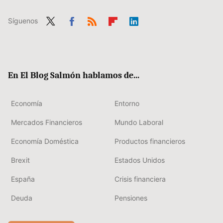
Síguenos
Twit
Fac
RSS
Flip
Link
ter
ebo
boa
edIn
ok
rd
En El Blog Salmón hablamos de...
Economía
Entorno
Mercados Financieros
Mundo Laboral
Economía Doméstica
Productos financieros
Brexit
Estados Unidos
España
Crisis financiera
Deuda
Pensiones