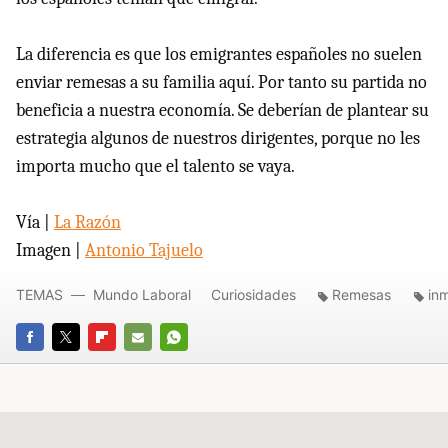
La diferencia es que los emigrantes españoles no suelen
enviar remesas a su familia aquí. Por tanto su partida no
beneficia a nuestra economía. Se deberían de plantear su
estrategia algunos de nuestros dirigentes, porque no les
importa mucho que el talento se vaya.
Vía |
La Razón
Imagen |
Antonio Tajuelo
TEMAS
Mundo Laboral
Curiosidades
Remesas
in
FACEBOOK
TWITTER
FLIPBOARD
E-
WHATSAPP
MAIL