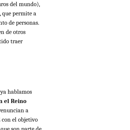
uros del mundo),
”, que permite a
nto de personas.
n de otros
tido traer
, ya hablamos
n el Reino
 renuncian a
 con el objetivo
 que son parte de