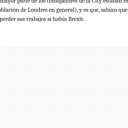
a mayor parte de los trabajadores de la City estaban e
población de Londres en general), y es que, sabían qu
perder sus trabajos si había Brexit.