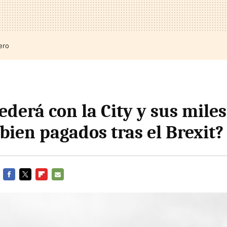
ero
derá con la City y sus miles
bien pagados tras el Brexit?
FACEBOOK
TWITTER
FLIPBOARD
E-
MAIL