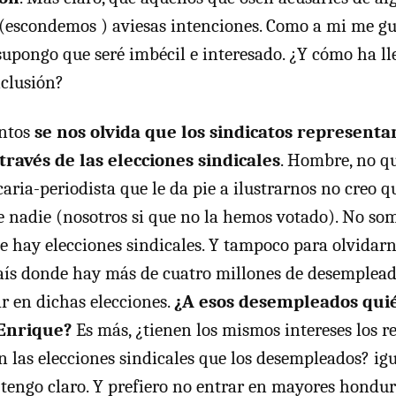
(escondemos ) aviesas intenciones. Como a mi me gu
, supongo que seré imbécil e interesado. ¿Y cómo ha l
nclusión?
ontos
se nos olvida que los sindicatos representan
través de las elecciones sindicales
. Hombre, no qu
ecaria-periodista que le da pie a ilustrarnos no creo q
e nadie (nosotros si que no la hemos votado). No so
e hay elecciones sindicales. Y tampoco para olvidar
aís donde hay más de cuatro millones de desemplea
r en dichas elecciones.
¿A esos desempleados quié
 Enrique?
Es más, ¿tienen los mismos intereses los 
en las elecciones sindicales que los desempleados? ig
o tengo claro. Y prefiero no entrar en mayores hondur