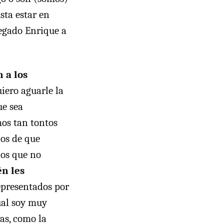
sta estar en
legado Enrique a
 a los
iero aguarle la
ue sea
mos tan tontos
nos de que
dos que no
n les
representados por
ual soy muy
as, como la