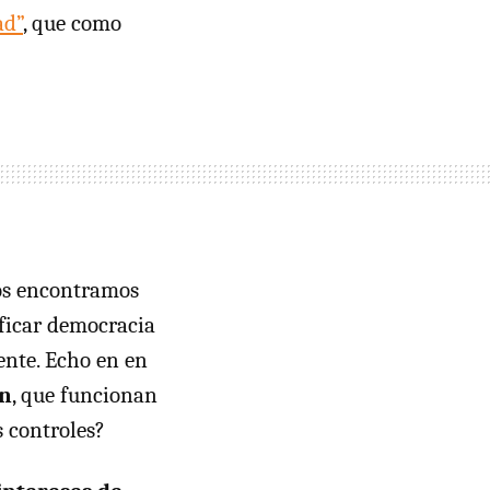
ad”
, que como
 os encontramos
ificar democracia
ente. Echo en en
ón
, que funcionan
s controles?