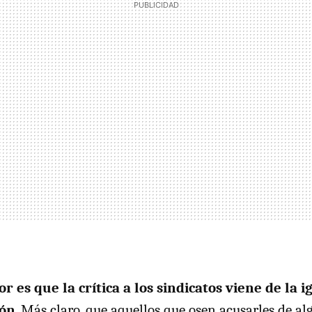
or es que la crítica a los sindicatos viene de la 
ión
. Más claro, que aquellos que osen acusarles de al