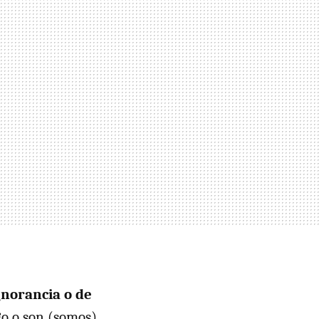
ignorancia o de
go o son (somos)