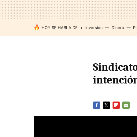
HOY SE HABLA DE
Inversión
Dinero
P
Sindicato
intención
FACEBOOK
TWITTER
FLIPBOARD
E-
MAIL