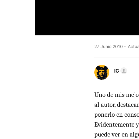
27 Junio 2010
Actua
IC
Uno de mis mejor
al autor, destaca
ponerlo en conson
Evidentemente ya
puede ver en alg