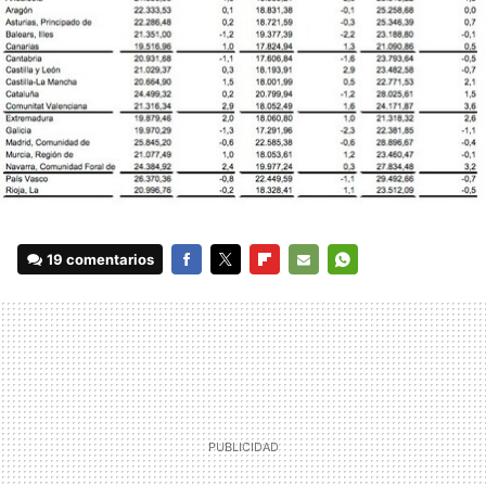
19 comentarios
FACEBOOK
TWITTER
FLIPBOARD
E-
WHATSAPP
MAIL