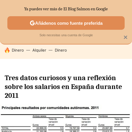
Ya puedes ver más de El Blog Salmon en Google
SECTORES
ECONOMÍA DOMÉSTICA
MERCADOS FINANC
Añádenos como fuente preferida
Solo necesitas una cuenta de Google
×
HOY SE HABLA DE
Dinero
Alquiler
Dinero
Tres datos curiosos y una reflexión
sobre los salarios en España durante
2011