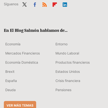
Síguenos
Twit
Fac
RSS
Flip
Link
ter
ebo
boa
edIn
ok
rd
En El Blog Salmón hablamos de...
Economía
Entorno
Mercados Financieros
Mundo Laboral
Economía Doméstica
Productos financieros
Brexit
Estados Unidos
España
Crisis financiera
Deuda
Pensiones
VER MÁS TEMAS