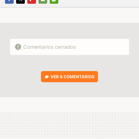
FACEBOOK
TWITTER
FLIPBOARD
E-
WHATSAPP
MAIL
Comentarios cerrados
VER
8 COMENTARIOS