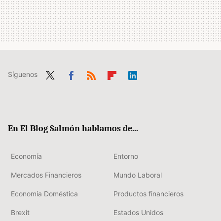
Síguenos
Twit
Fac
RSS
Flip
Link
ter
ebo
boa
edIn
ok
rd
En El Blog Salmón hablamos de...
Economía
Entorno
Mercados Financieros
Mundo Laboral
Economía Doméstica
Productos financieros
Brexit
Estados Unidos