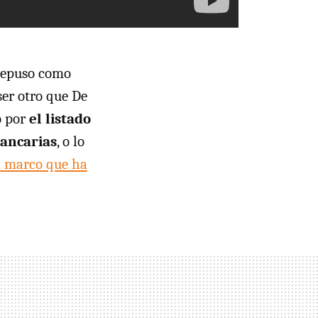
 repuso como
ser otro que De
o por
el listado
bancarias
, o lo
l marco que ha