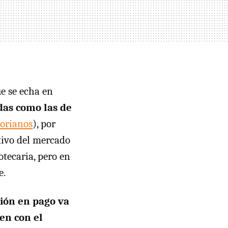
ue se echa en
das como las de
torianos
), por
tivo del mercado
otecaria, pero en
e.
ión en pago va
en con el