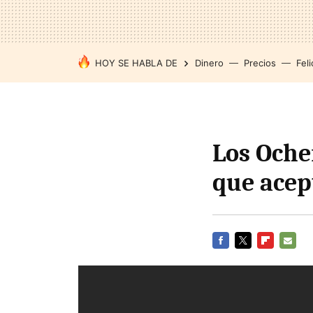
HOY SE HABLA DE
Dinero
Precios
Feli
Los Oche
que acep
FACEBOOK
TWITTER
FLIPBOARD
E-
MAIL