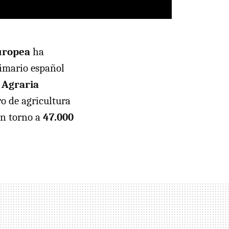
uropea
ha
rimario español
a Agraria
ro de agricultura
en torno a
47.000