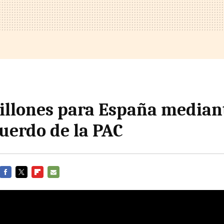
illones para España mediant
uerdo de la PAC
FACEBOOK
TWITTER
FLIPBOARD
E-
MAIL