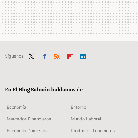
Síguenos
Twit
Fac
RSS
Flip
Link
ter
ebo
boa
edIn
ok
rd
En El Blog Salmón hablamos de...
Economía
Entorno
Mercados Financieros
Mundo Laboral
Economía Doméstica
Productos financieros