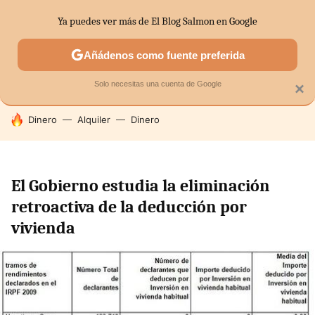
Ya puedes ver más de El Blog Salmon en Google
SECTORES
ECONOMÍA DOMÉSTICA
MERCADOS FINANC
Añádenos como fuente preferida
Solo necesitas una cuenta de Google
×
HOY SE HABLA DE
Dinero
Alquiler
Dinero
El Gobierno estudia la eliminación
retroactiva de la deducción por
vivienda