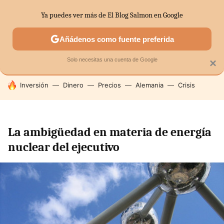
Ya puedes ver más de El Blog Salmon en Google
SECTORES
ECONOMÍA DOMÉSTICA
MERCADOS FINANC
Añádenos como fuente preferida
Solo necesitas una cuenta de Google
×
HOY SE HABLA DE
Inversión
Dinero
Precios
Alemania
Crisis
La ambigüedad en materia de energía
nuclear del ejecutivo