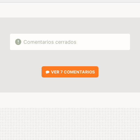
FACEBOOK
TWITTER
FLIPBOARD
E-
WHATSAPP
MAIL
Comentarios cerrados
VER
7 COMENTARIOS