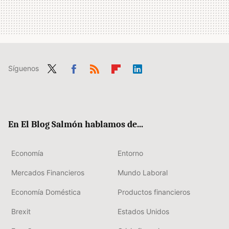
Síguenos
Twit
Fac
RSS
Flip
Link
ter
ebo
boa
edIn
ok
rd
En El Blog Salmón hablamos de...
Economía
Entorno
Mercados Financieros
Mundo Laboral
Economía Doméstica
Productos financieros
Brexit
Estados Unidos