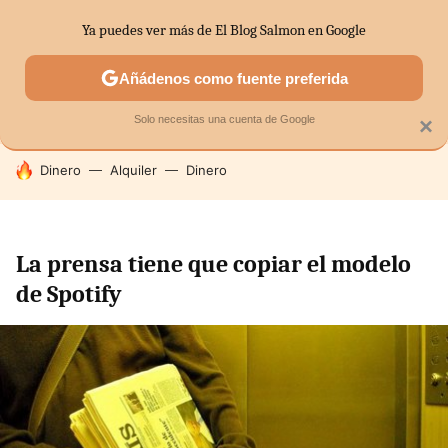
Ya puedes ver más de El Blog Salmon en Google
SECTORES
ECONOMÍA DOMÉSTICA
MERCADOS FINANC
Añádenos como fuente preferida
Solo necesitas una cuenta de Google
×
HOY SE HABLA DE
Dinero
Alquiler
Dinero
La prensa tiene que copiar el modelo
de Spotify