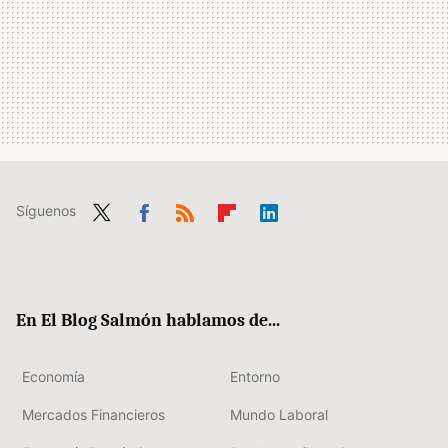
Síguenos
Twit
Fac
RSS
Flip
Link
ter
ebo
boa
edIn
ok
rd
En El Blog Salmón hablamos de...
Economía
Entorno
Mercados Financieros
Mundo Laboral