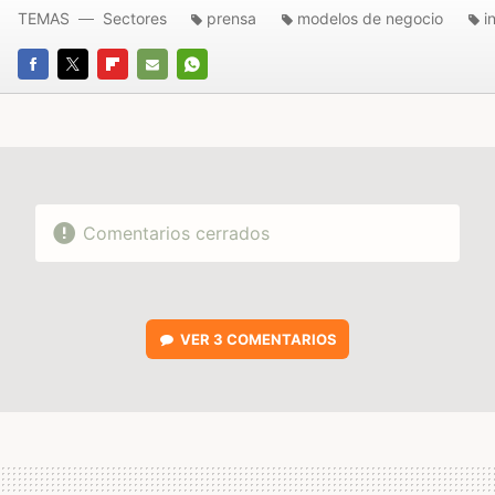
TEMAS
Sectores
prensa
modelos de negocio
i
FACEBOOK
TWITTER
FLIPBOARD
E-
WHATSAPP
MAIL
Comentarios cerrados
VER
3 COMENTARIOS