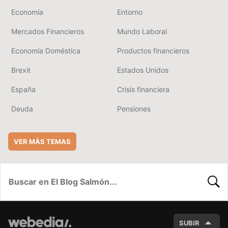
Economía
Entorno
Mercados Financieros
Mundo Laboral
Economía Doméstica
Productos financieros
Brexit
Estados Unidos
España
Crisis financiera
Deuda
Pensiones
VER MÁS TEMAS
BUSC
SUBIR