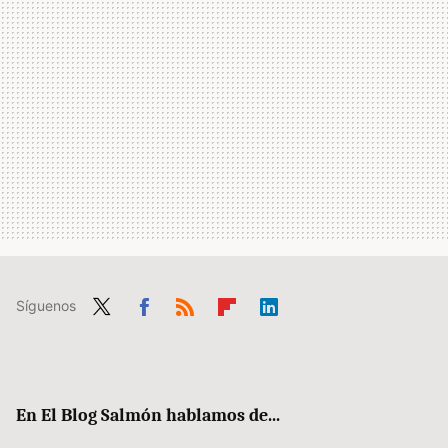
Síguenos
Twit
Fac
RSS
Flip
Link
ter
ebo
boa
edIn
ok
rd
En El Blog Salmón hablamos de...