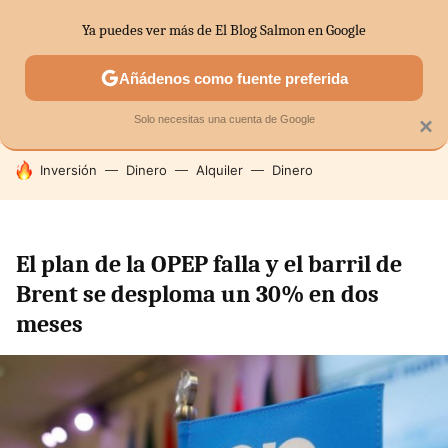
Ya puedes ver más de El Blog Salmon en Google
SECTORES
ECONOMÍA DOMÉSTICA
MERCADOS FINANC
Añádenos como fuente preferida
Solo necesitas una cuenta de Google
×
HOY SE HABLA DE
Inversión
Dinero
Alquiler
Dinero
El plan de la OPEP falla y el barril de
Brent se desploma un 30% en dos
meses