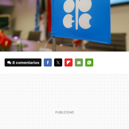
8 comentarios
FACEBOOK
TWITTER
FLIPBOARD
E-
WHATSAPP
MAIL