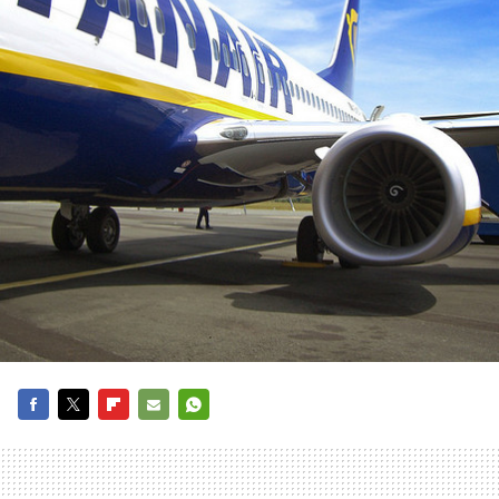
FACEBOOK
TWITTER
FLIPBOARD
E-
WHATSAPP
MAIL