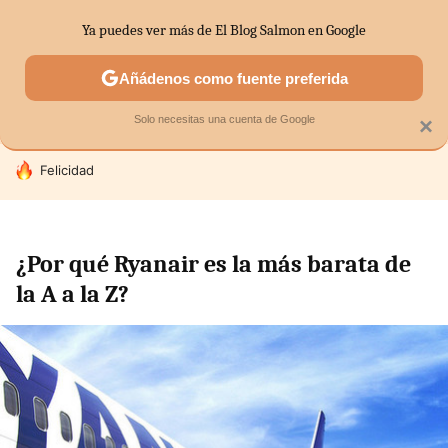
Ya puedes ver más de El Blog Salmon en Google
SECTORES
ECONOMÍA DOMÉSTICA
MERCADOS FINANC
Añádenos como fuente preferida
Solo necesitas una cuenta de Google
×
HOY SE HABLA DE
Felicidad
¿Por qué Ryanair es la más barata de
la A a la Z?