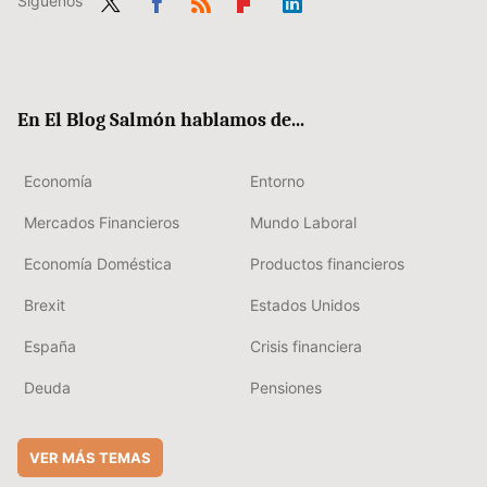
Síguenos
Twit
Fac
RSS
Flip
Link
ter
ebo
boa
edIn
ok
rd
En El Blog Salmón hablamos de...
Economía
Entorno
Mercados Financieros
Mundo Laboral
Economía Doméstica
Productos financieros
Brexit
Estados Unidos
España
Crisis financiera
Deuda
Pensiones
VER MÁS TEMAS