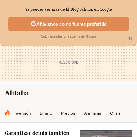
Ya puedes ver más de El Blog Salmon en Google
SECTORES
ECONOMÍA DOMÉSTICA
MERCADOS FINANC
Añádenos como fuente preferida
Solo necesitas una cuenta de Google
×
Alitalia
HOY SE HABLA DE
Inversión
Dinero
Precios
Alemania
Crisis
Garantizar deuda también