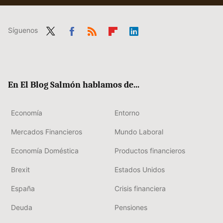
Síguenos
Twit
Fac
RSS
Flip
Link
ter
ebo
boa
edIn
ok
rd
En El Blog Salmón hablamos de...
Economía
Entorno
Mercados Financieros
Mundo Laboral
Economía Doméstica
Productos financieros
Brexit
Estados Unidos
España
Crisis financiera
Deuda
Pensiones