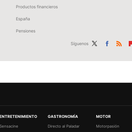
Productos financieros
España
Pensiones
Síguenos
Twit
Fac
RSS
Fl
ter
ebo
b
ok
r
ENTRETENIMIENTO
GASTRONOMÍA
MOTOR
Sensacine
Directo al Paladar
Motorpasión