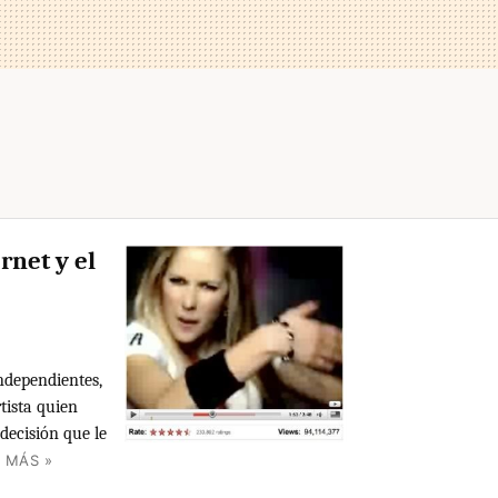
rnet y el
independientes,
rtista quien
 decisión que le
 MÁS »