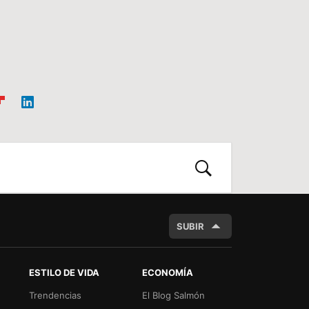
ip
Link
oa
edIn
d
BUSCAR
SUBIR
ESTILO DE VIDA
ECONOMÍA
Trendencias
El Blog Salmón