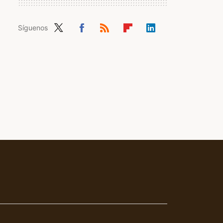
Síguenos
Twit
Fac
RSS
Flip
Link
ter
ebo
boa
edIn
ok
rd