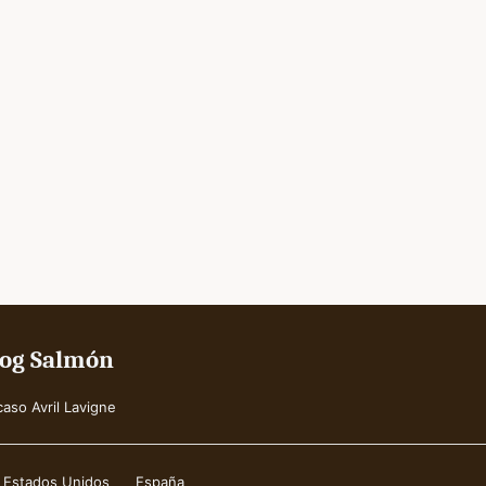
Blog Salmón
caso Avril Lavigne
Estados Unidos
España