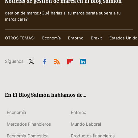
Noticias de gestión de marca en El Blog Salmón
gestión de marca:¿Qué harías si tu marca barata supera a tu
marca cara?
OTROS TEMAS:
Economía
Entorno
Brexit
Estados Unido
Síguenos
Twit
Fac
RSS
Flip
Link
ter
ebo
boa
edIn
ok
rd
En El Blog Salmón hablamos de...
Economía
Entorno
Mercados Financieros
Mundo Laboral
Economía Doméstica
Productos financieros