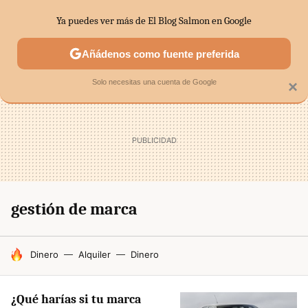
Ya puedes ver más de El Blog Salmon en Google
SECTORES
ECONOMÍA DOMÉSTICA
MERCADOS FINANC
Añádenos como fuente preferida
Solo necesitas una cuenta de Google
×
gestión de marca
HOY SE HABLA DE
Dinero
Alquiler
Dinero
¿Qué harías si tu marca