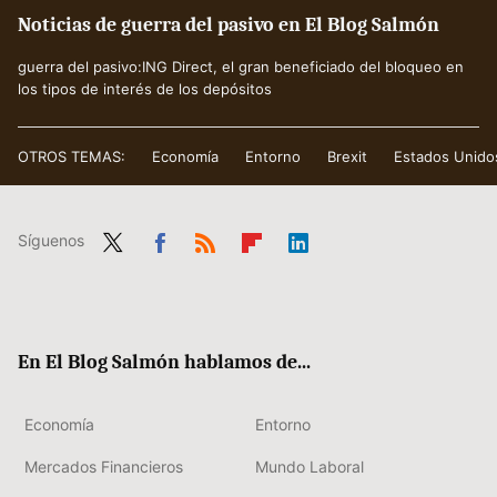
Noticias de guerra del pasivo en El Blog Salmón
guerra del pasivo:ING Direct, el gran beneficiado del bloqueo en
los tipos de interés de los depósitos
OTROS TEMAS:
Economía
Entorno
Brexit
Estados Unido
Síguenos
Twit
Fac
RSS
Flip
Link
ter
ebo
boa
edIn
ok
rd
En El Blog Salmón hablamos de...
Economía
Entorno
Mercados Financieros
Mundo Laboral