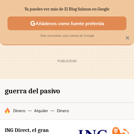
Ya puedes ver más de El Blog Salmon en Google
SECTORES
ECONOMÍA DOMÉSTICA
MERCADOS FINANC
Añádenos como fuente preferida
Solo necesitas una cuenta de Google
×
guerra del pasivo
HOY SE HABLA DE
Dinero
Alquiler
Dinero
ING Direct, el gran