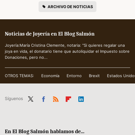
ARCHIVO DE NOTICIAS
Noticias de Joyería en El Blog Salmón
Joyería:María Cristina Clemente, notaria: "Si quieres regalar una
joya en vida, el donatario tiene que autoliquidar el Impuesto sobre
Donaciones, pero no...
OTROS TEMAS:
Economía
Entorno
Brexit
Estados Unido
Síguenos
Twit
Fac
RSS
Flip
Link
ter
ebo
boa
edIn
ok
rd
En El Blog Salmón hablamos de...