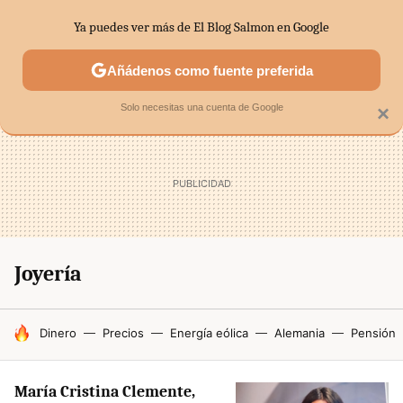
Ya puedes ver más de El Blog Salmon en Google
SECTORES
ECONOMÍA DOMÉSTICA
MERCADOS FINANC
Añádenos como fuente preferida
Solo necesitas una cuenta de Google
×
Joyería
HOY SE HABLA DE
Dinero
Precios
Energía eólica
Alemania
Pensión
María Cristina Clemente,