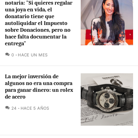
notaria: "Si quieres regalar
una joya en vida, el
donatario tiene que
autoliquidar el Impuesto
sobre Donaciones, pero no
hace falta documentar la
entrega"
COMENTARIOS
0
HACE UN MES
La mejor inversión de
algunos no era una compra
para ganar dinero: un rolex
de acero
COMENTARIOS
24
HACE 5 AÑOS