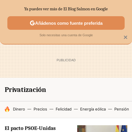
Ya puedes ver más de El Blog Salmon en Google
SECTORES
ECONOMÍA DOMÉSTICA
MERCADOS FINANC
Añádenos como fuente preferida
Solo necesitas una cuenta de Google
×
Privatización
HOY SE HABLA DE
Dinero
Precios
Felicidad
Energía eólica
Pensión
El pacto PSOE-Unidas