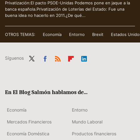
Privatización:El pacto PSOE-Unidas Podemos pone en jaque a la
banca española.Privatización de Loterías del Estado: Fue una
buena idea no hacerlo en 2011.¿De qué...
OTROS TEMAS:
Economía
Entorno
Brexit
Estados Unido
Síguenos
Twit
Fac
RSS
Flip
Link
ter
ebo
boa
edIn
ok
rd
En El Blog Salmón hablamos de...
Economía
Entorno
Mercados Financieros
Mundo Laboral
Economía Doméstica
Productos financieros