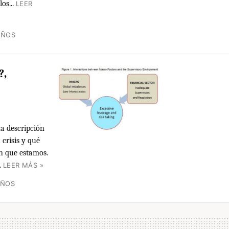
os...
LEER
AÑOS
?,
a descripción
 crisis y qué
en que estamos.
.
LEER MÁS »
AÑOS