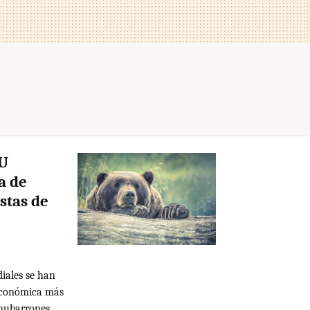
UU
a de
stas de
diales se han
 económica más
 nubarrones