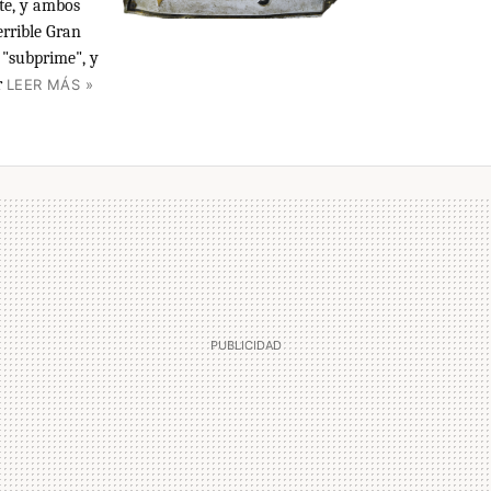
te, y ambos
errible Gran
o "subprime", y
r
LEER MÁS »