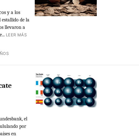
cos y a los
 estallido de la
os llevaron a
...
LEER MÁS
AÑOS
cate
undesbank, el
pululando por
países en