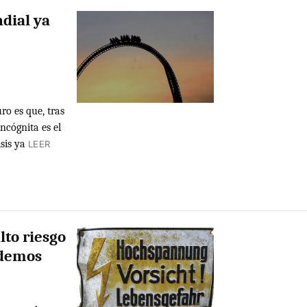
dial ya
ro es que, tras
ncógnita es el
sis ya
LEER
lto riesgo
ndemos