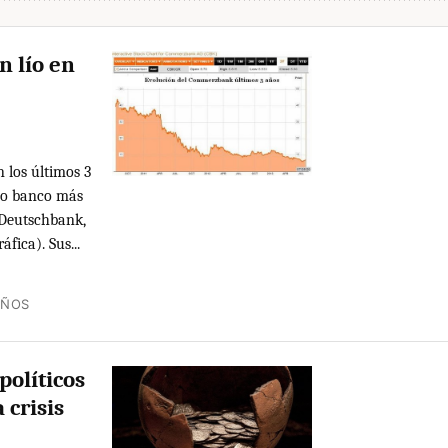
n lío en
 los últimos 3
do banco más
 Deutschbank,
fica). Sus...
AÑOS
políticos
 crisis