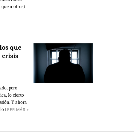
s que a otros)
 los que
crisis
ado, pero
ca, lo cierto
esión. Y ahora
lo
LEER MÁS »