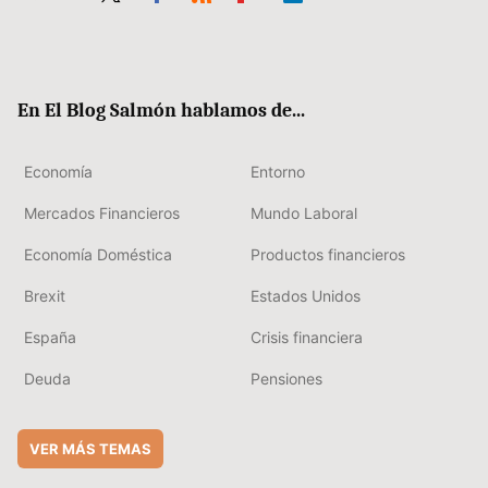
Twit
Fac
RSS
Flip
Link
ter
ebo
boa
edIn
ok
rd
En El Blog Salmón hablamos de...
Economía
Entorno
Mercados Financieros
Mundo Laboral
Economía Doméstica
Productos financieros
Brexit
Estados Unidos
España
Crisis financiera
Deuda
Pensiones
VER MÁS TEMAS