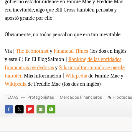
gobierno estadounidense en Fannie Mae y Freddie Mac
era inevitable, algo que Bill Gross también pensaba y
apostó grande por ello.
Obviamente, no todos pensaban que era tan inevitable.
Vía |
The Economist
y
Financial Times
(los dos en inglés
y este €) En El Blog Salmón |
Ranking de las entidades
financieras perdedoras
y
Salarios altos cuando se pierde
también
Más información |
Wikipedia
de Fannie Mae y
Wikipedia
de Freddie Mac (los dos en inglés)
TEMAS
Protagonistas
Mercados Financieros
Hipotecas
FACEBOOK
TWITTER
FLIPBOARD
E-
WHATSAPP
MAIL