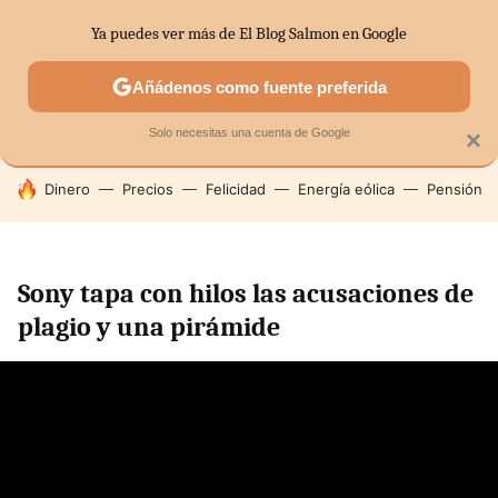
Ya puedes ver más de El Blog Salmon en Google
SECTORES
ECONOMÍA DOMÉSTICA
MERCADOS FINANC
Añádenos como fuente preferida
Solo necesitas una cuenta de Google
×
HOY SE HABLA DE
Dinero
Precios
Felicidad
Energía eólica
Pensión
Sony tapa con hilos las acusaciones de
plagio y una pirámide