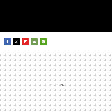
FACEBOOK
TWITTER
FLIPBOARD
E-
WHATSAPP
MAIL