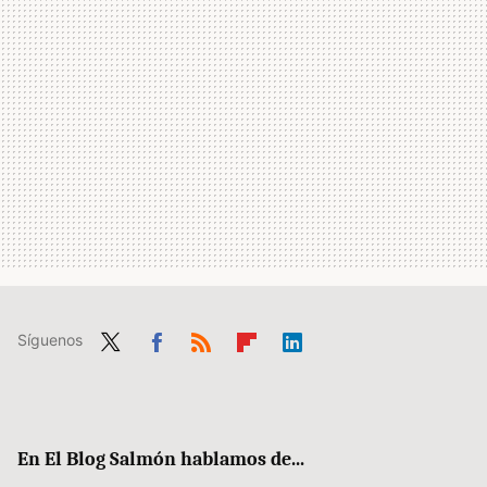
Síguenos
Twit
Fac
RSS
Flip
Link
ter
ebo
boa
edIn
ok
rd
En El Blog Salmón hablamos de...