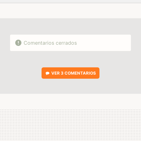
FACEBOOK
TWITTER
FLIPBOARD
E-
WHATSAPP
MAIL
Comentarios cerrados
VER
3 COMENTARIOS