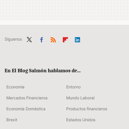
Síguenos
Twit
Fac
RSS
Flip
Link
ter
ebo
boa
edIn
ok
rd
En El Blog Salmón hablamos de...
Economía
Entorno
Mercados Financieros
Mundo Laboral
Economía Doméstica
Productos financieros
Brexit
Estados Unidos