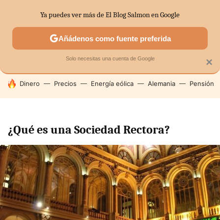
Ya puedes ver más de El Blog Salmon en Google
SECTORES
ECONOMÍA DOMÉSTICA
MERCADOS FINANC
Añádenos como fuente preferida
Solo necesitas una cuenta de Google
×
HOY SE HABLA DE
Dinero
Precios
Energía eólica
Alemania
Pensión
¿Qué es una Sociedad Rectora?