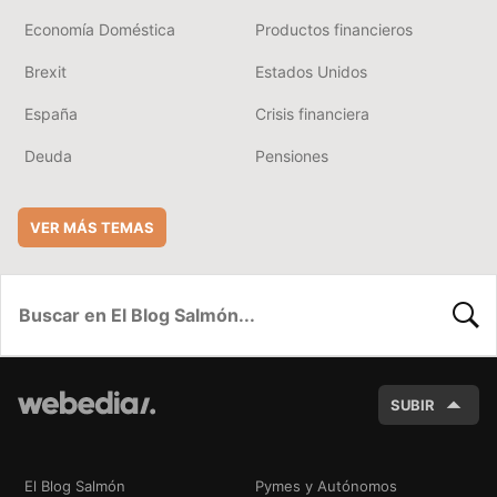
Economía Doméstica
Productos financieros
Brexit
Estados Unidos
España
Crisis financiera
Deuda
Pensiones
VER MÁS TEMAS
BUSC
SUBIR
El Blog Salmón
Pymes y Autónomos