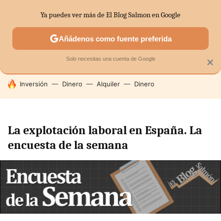
Ya puedes ver más de El Blog Salmon en Google
SECTORES
ECONOMÍA DOMÉSTICA
MERCADOS FINANC
Añádenos como fuente preferida
Solo necesitas una cuenta de Google
×
HOY SE HABLA DE
Inversión
Dinero
Alquiler
Dinero
La explotación laboral en España. La
encuesta de la semana