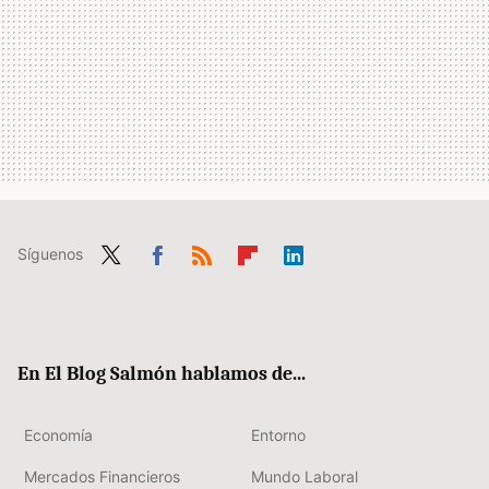
Síguenos
Twit
Fac
RSS
Flip
Link
ter
ebo
boa
edIn
ok
rd
En El Blog Salmón hablamos de...
Economía
Entorno
Mercados Financieros
Mundo Laboral