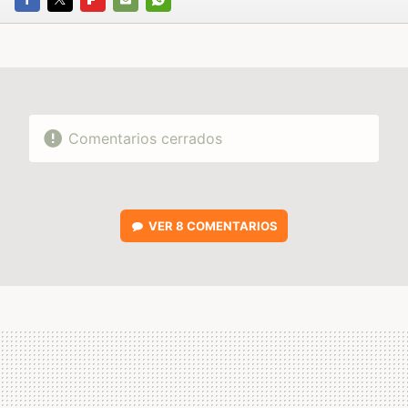
FACEBOOK
TWITTER
FLIPBOARD
E-
WHATSAPP
MAIL
Comentarios cerrados
VER
8 COMENTARIOS