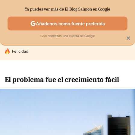
Ya puedes ver más de El Blog Salmon en Google
SECTORES
ECONOMÍA DOMÉSTICA
MERCADOS FINANC
Añádenos como fuente preferida
Solo necesitas una cuenta de Google
×
HOY SE HABLA DE
Felicidad
El problema fue el crecimiento fácil