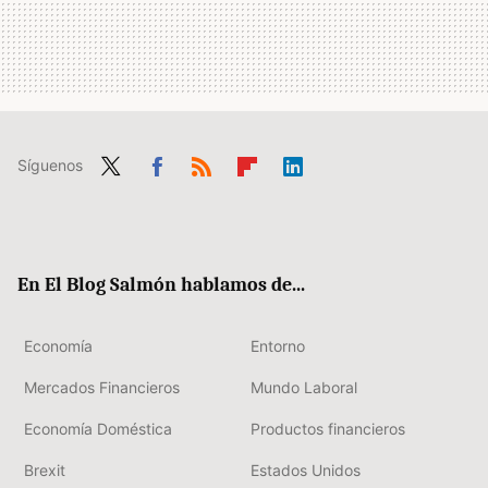
Síguenos
Twit
Fac
RSS
Flip
Link
ter
ebo
boa
edIn
ok
rd
En El Blog Salmón hablamos de...
Economía
Entorno
Mercados Financieros
Mundo Laboral
Economía Doméstica
Productos financieros
Brexit
Estados Unidos