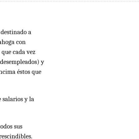
 destinado a
 ahoga con
e que cada vez
o desempleados) y
encima éstos que
salarios y la
todos sus
rescindibles.