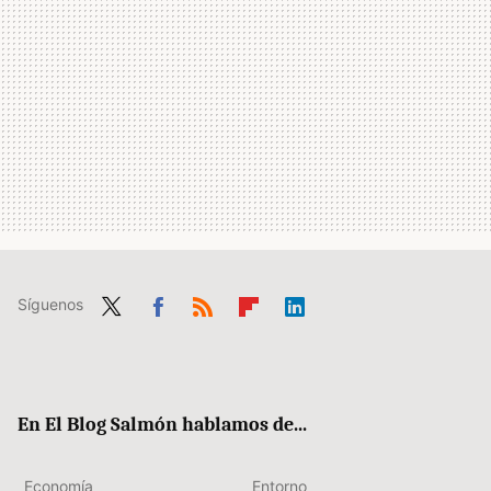
Síguenos
Twit
Fac
RSS
Flip
Link
ter
ebo
boa
edIn
ok
rd
En El Blog Salmón hablamos de...
Economía
Entorno