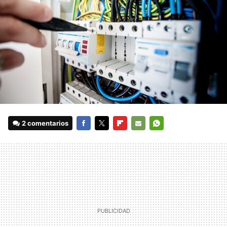
2 comentarios
FACEBOOK
TWITTER
FLIPBOARD
E-
WHATSAPP
MAIL