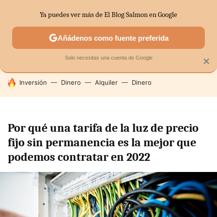
Ya puedes ver más de El Blog Salmon en Google
SECTORES
ECONOMÍA DOMÉSTICA
MERCADOS FINANC
Añádenos como fuente preferida
Solo necesitas una cuenta de Google
×
HOY SE HABLA DE
Inversión
Dinero
Alquiler
Dinero
Por qué una tarifa de la luz de precio
fijo sin permanencia es la mejor que
podemos contratar en 2022