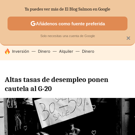
Ya puedes ver más de El Blog Salmon en Google
SECTORES
ECONOMÍA DOMÉSTICA
MERCADOS FINANC
Añádenos como fuente preferida
Solo necesitas una cuenta de Google
×
HOY SE HABLA DE
Inversión
Dinero
Alquiler
Dinero
Altas tasas de desempleo ponen
cautela al G-20