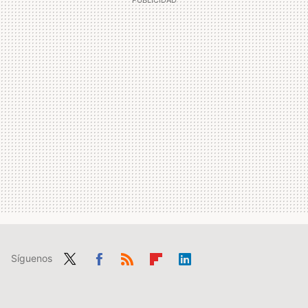
Síguenos
Twit
Fac
RSS
Flip
Link
ter
ebo
boa
edIn