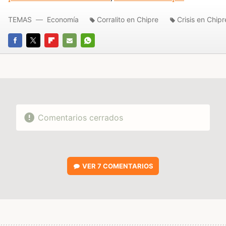
TEMAS
Economía
Corralito en Chipre
Crisis en Chipr
FACEBOOK
TWITTER
FLIPBOARD
E-
WHATSAPP
MAIL
Comentarios cerrados
VER
7 COMENTARIOS