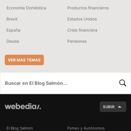
Economía Doméstica
Productos financieros
Brexit
Estados Unidos
España
Crisis financiera
Deuda
Pensiones
VER MÁS TEMAS
BUSC
SUBIR
El Blog Salmón
Pymes y Autónomos