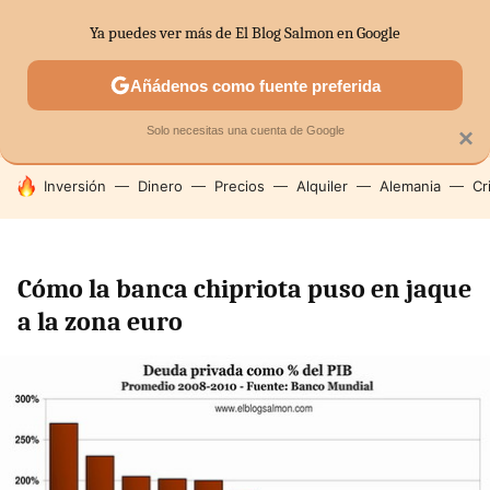
Ya puedes ver más de El Blog Salmon en Google
SECTORES
ECONOMÍA DOMÉSTICA
MERCADOS FINANC
Añádenos como fuente preferida
Solo necesitas una cuenta de Google
×
HOY SE HABLA DE
Inversión
Dinero
Precios
Alquiler
Alemania
Cr
Cómo la banca chipriota puso en jaque
a la zona euro