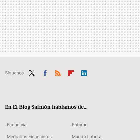
Síguenos
Twit
Fac
RSS
Flip
Link
ter
ebo
boa
edIn
ok
rd
En El Blog Salmón hablamos de...
Economía
Entorno
Mercados Financieros
Mundo Laboral