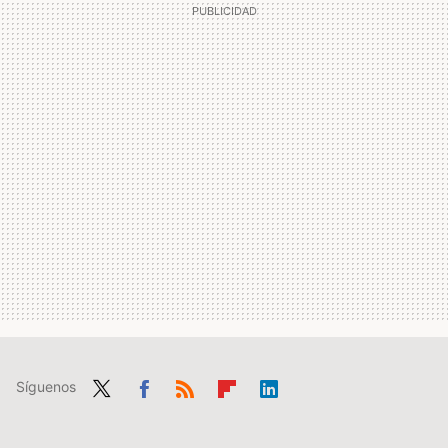
Síguenos
Twit
Fac
RSS
Flip
Link