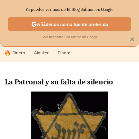
Ya puedes ver más de El Blog Salmon en Google
SECTORES
ECONOMÍA DOMÉSTICA
MERCADOS FINANC
Añádenos como fuente preferida
Solo necesitas una cuenta de Google
×
HOY SE HABLA DE
Dinero
Alquiler
Dinero
La Patronal y su falta de silencio