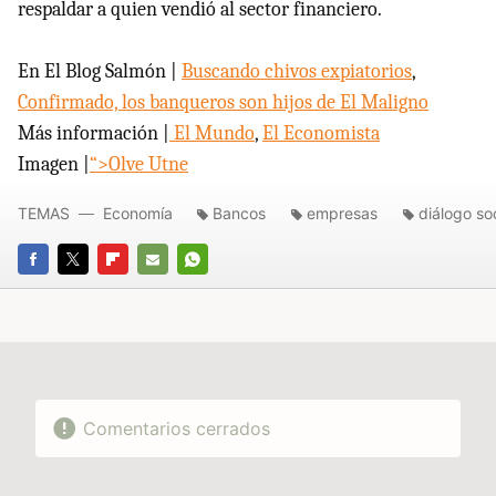
respaldar a quien vendió al sector financiero.
En El Blog Salmón |
Buscando chivos expiatorios
,
Confirmado, los banqueros son hijos de El Maligno
Más información |
El Mundo
,
El Economista
Imagen |
“>Olve Utne
TEMAS
Economía
Bancos
empresas
diálogo soc
FACEBOOK
TWITTER
FLIPBOARD
E-
WHATSAPP
MAIL
Comentarios cerrados