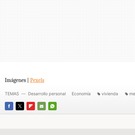
Imágenes |
Pexels
TEMAS
Desarrollo personal
Economía
vivienda
me
FACEBOOK
TWITTER
FLIPBOARD
E-
WHATSAPP
MAIL