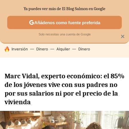
Ya puedes ver más de El Blog Salmon en Google
SECTORES
ECONOMÍA DOMÉSTICA
MERCADOS FINANC
Añádenos como fuente preferida
Solo necesitas una cuenta de Google
×
HOY SE HABLA DE
Inversión
Dinero
Alquiler
Dinero
Marc Vidal, experto económico: el 85%
de los jóvenes vive con sus padres no
por sus salarios ni por el precio de la
vivienda