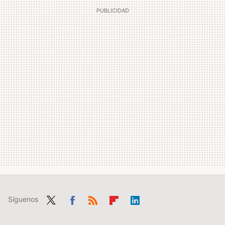
Síguenos
Twit
Fac
RSS
Flip
Link